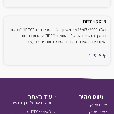
אייפק ויהדות
בס"ד 16/07/2009 מאת: איתן פיליפובסקי ויהדות "IPEC" ?המקום
בו הגוף פוגש את הנפש" – האומנם IPEC" א. מבוא התורות
המזרחיות – הסינים, ההודים, הטיבטים ואחרים, למעשה
קרא עוד »
ניווט מהיר
עוד באתר
אקזמה כביטוי של הגוף והרגש
שיטת אייפק
על 3 טיפולי IPEC בספיגת ברזל
לימודי אייפק