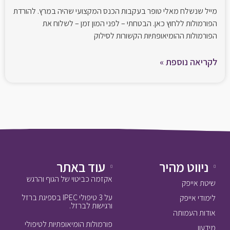
מייל שנשלח מאלי טופר בעקבות הכנס המקצועי שהיה במרץ. להורדת
הפורמולות ללחוץ כאן. הבטחתי – לפני המון זמן – לשלוח את
הפורמולות ההומיאופתיות הקשורות לסילוק
לקריאה נוספת »
ניווט מהיר
עוד באתר
אקזמה כביטוי של הגוף והרגש
שיטת אייפק
על 3 טיפולי IPEC בספיגת ברזל
לימודי אייפק
ורגישות לברזל.
אודות העמותה
פורמולות הומיאופתיות לטיפולי
מידעון