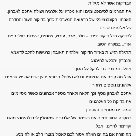
הבדיקות אשר לא מגלות
את הגורמים לסימפטומים והוא מכריז על אלרגיה ושולח אתכם לאבחון.
האבחון הקונבנציונלי של הרפואה המערבית כרוך בדיקור העור והחדרה
של אלרגנים שונים
לבדיקה בכל דיקור נפרד – חלב, אבק, עובש, צמחים, שערות בעלי חיים
ועוד.. במקרה הטוב
תתגלה רגישות באזור הדיקור ואלרגיה תאובחן כרגישות לחלב לדוגמא
והנבדק יתבקש להימנע
מחלב ומוצריו כדי להקל על הגוף.
אבל מה קורה עם הסימפטום לא נעלם? הרופא יטען שכנראה יש גורמים
אלרגנים נוספים ויחזיר
אתכם לאבחון נוסף וכך הלאה ולאחר מספר אבחונים כאשר מסיימים
את בדיקת כל האלרגנים
המוכרים מסתיים האבחון.
במקרה הטוב נסיים עם רשימה של אלרגנים שמומלץ לכם להימנע מהם
וקדימה לחיים.. אבל
מה קורה אם בחיים האלה אסור לכם לאכול מוצרי חלב או להימנע