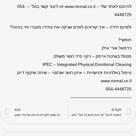
להיכנס לאתר שלי – www.nirmal.co.il או ליצור קשר בטל' – 054-
4448725
ולסיום חידה – איך קוראים לאדם שניקה את עתידו מעברו וחי בהווה?
חופשי?
נירמאל אורי אילן
מטפל בשיטת אייפק – ניקוי פיזי רגשי משולב
IPEC – Integrated Physical Emotional Clearing
טיפול באלרגיות ורגישויות – איזון רגשי אנרגטי – שיחה שיקוף דיוק
www.nirmal.co.il
054-4448725
——————————————-
הקודם
הבא
הזמנה לכנס "אריכות ימים בריאה" והטבה מיוחדת
הרשמה לקורסי אייפק של עדי שאנן