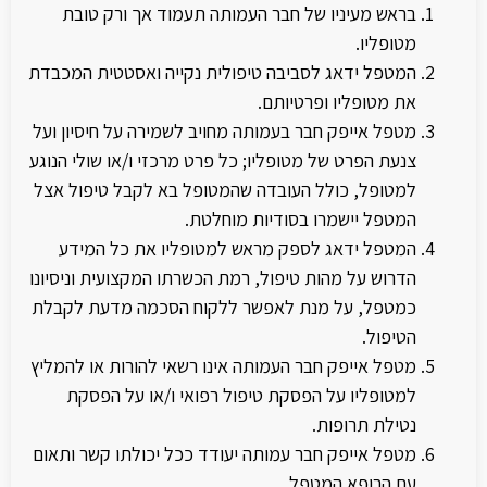
בראש מעיניו של חבר העמותה תעמוד אך ורק טובת
מטופליו.
המטפל ידאג לסביבה טיפולית נקייה ואסטטית המכבדת
את מטופליו ופרטיותם.
מטפל אייפק חבר בעמותה מחויב לשמירה על חיסיון ועל
צנעת הפרט של מטופליו; כל פרט מרכזי ו/או שולי הנוגע
למטופל, כולל העובדה שהמטופל בא לקבל טיפול אצל
המטפל יישמרו בסודיות מוחלטת.
המטפל ידאג לספק מראש למטופליו את כל המידע
הדרוש על מהות טיפול, רמת הכשרתו המקצועית וניסיונו
כמטפל, על מנת לאפשר ללקוח הסכמה מדעת לקבלת
הטיפול.
מטפל אייפק חבר העמותה אינו רשאי להורות או להמליץ
למטופליו על הפסקת טיפול רפואי ו/או על הפסקת
נטילת תרופות.
מטפל אייפק חבר עמותה יעודד ככל יכולתו קשר ותאום
עם הרופא המטפל.