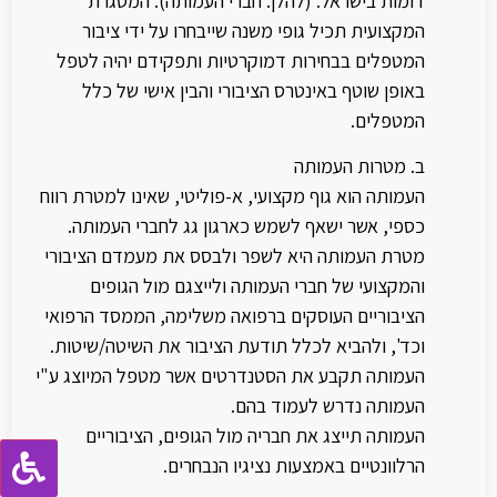
דומות בישראל. (להלן: חברי העמותה). המסגרת
המקצועית תכיל גופי משנה שייבחרו על ידי ציבור
המטפלים בבחירות דמוקרטיות ותפקידם יהיה לטפל
באופן שוטף באינטרס הציבורי והבין אישי של כלל
המטפלים.
ב. מטרות העמותה
העמותה הוא גוף מקצועי, א-פוליטי, שאינו למטרת רווח
כספי, אשר ישאף לשמש כארגון גג לחברי העמותה.
מטרת העמותה היא לשפר ולבסס את מעמדם הציבורי
והמקצועי של חברי העמותה ולייצגם מול הגופים
הציבוריים העוסקים ברפואה משלימה, הממסד הרפואי
וכד', ולהביא לכלל תודעת הציבור את השיטה/שיטות.
העמותה תקבע את הסטנדרטים אשר מטפל המיוצג ע"י
העמותה נדרש לעמוד בהם.
העמותה תייצג את חבריה מול הגופים, הציבוריים
הרלוונטיים באמצעות נציגיו הנבחרים.