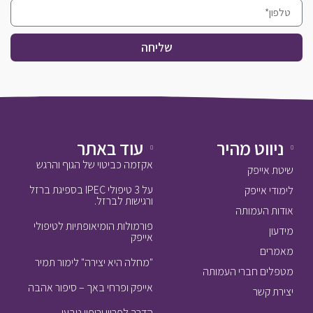
שליחה
ניווט מהיר
עוד באתר
אקזמה כביטוי של הגוף והרגש
שיטת אייפק
על 3 טיפולי IPEC בספיגת ברזל
לימודי אייפק
ורגישות לברזל.
אודות העמותה
פורמולות הומיאופתיות לטיפולי
מידעון
אייפק
מאמרים
"מחלה היא יצירה" לימור תמיר
מטפלים חברי העמותה
אייפק ופרחי באך – סיפור אהבה
יצירת קשר
הדרך לפריון וריפוי טבעי