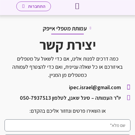
יצירת קשר
לאתר מכללת אייפק שאנן
עמוד הבית
שיטת אייפק
מטפלים חברי העמותה
מידע למטפלים
התחברות
עמותת מטפלי אייפק
יצירת קשר
כמה דרכים לפנות אלינו, אם כדי לשאול על מטפלים
באיזורכם או כל שאלה עניינית, ואם כדי להצטרף לעמותה
כמטפלים מן המניין.
ipec.israel@gmail.com
יו"ר העמותה – סיגל שאנן, לטלפון 050-7937513
או השאירו פרטים ונחזור אליכם בהקדם: