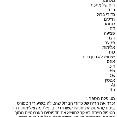
מלחמה
ריח של מתכת
כבד
כדורי ברזל
חיילים
לוחמה
דם
פציעה
רצח
פגיעה
אלימות
כוח
שימוש לא נכון בכוח
אונס
דיכוי
Hs
Os
אטטין
At
Ru
מטופלת מספר 1
זכרה את הריח של כדורי הברזל שהטילה בשיעורי הספורט
ביסודי,והאסוציאציות היו קשורות לדם ומלחמה ואלימות. דרך
הטיפול הייתה בעיקר להוציא את הדפוסים האנרגטיים מתוך