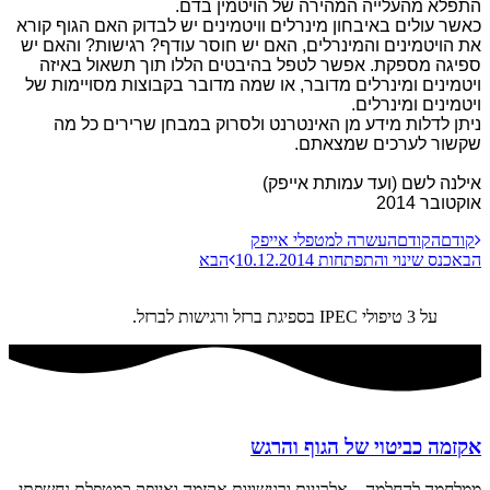
התפלא מהעלייה המהירה של הויטמין בדם.
כאשר עולים באיבחון מינרלים וויטמינים יש לבדוק האם הגוף קורא
את הויטמינים והמינרלים, האם יש חוסר עודף? רגישות? והאם יש
ספיגה מספקת. אפשר לטפל בהיבטים הללו תוך תשאול באיזה
ויטמינים ומינרלים מדובר, או שמה מדובר בקבוצות מסויימות של
ויטמינים ומינרלים.
ניתן לדלות מידע מן האינטרנט ולסרוק במבחן שרירים כל מה
שקשור לערכים שמצאתם.
אילנה לשם (ועד עמותת אייפק)
אוקטובר 2014
קודם
הקודם
העשרה למטפלי אייפק
הבא
כנס שינוי והתפתחות 10.12.2014
הבא
על 3 טיפולי IPEC בספיגת ברזל ורגישות לברזל.
אקזמה כביטוי של הגוף והרגש
ממלחמה להחלמה – אלרגיות ורגישויות אקזמה ואייפק כמטפלת נחשפתי