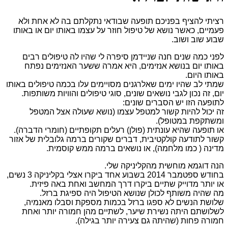
רציתי להציף בפניכם תופעה שבודאי נתקלתם בה לא אחת ולא
פעמיים, כאשר נושא של טיפול חוזר על עצמו באותו יום או באותו
שבוע שוב ושוב.
לפני כמה שנים חנה שניידמן סיפרה לי שהיו לה טיפולים רבים
באותו יום בנושא אנזימים, היא אמרה ששער האנזימים נפתח
באותו היום.
שמתי לב שהיו ימים שאלרגנים מסויימים עלו בכמה טיפולים באותו
יום, זה נכון לגבי נושאים שונים, סוגי טיפולים והוויות משותפות.
לתופעה הזו יש הסברים שונים:
זה יכול להיות קשור למטפל עצמו (נושא שעולה אצל המטפל
ומשתקפת במטופל).
או תופעה שהיא עונתית (פולן) רעלים תקופתיים (חומרי הדברה).
קשור לתודעה קולקטיבית, דברים שקורים ברמה גלובלית של אזור
מדינה ( כמו מלחמה), או נושאים ברמה ממש קוסמית.
הנה דוגמא מוחשית מהקליניקה שלי.
בחודש ספטמבר 2014 בשבוע אחד ביקרו אצלי בקליניקה 3 נשים,
או יותר מדוייק שתיים ביקרו דרך המחשב ואחת באה פיזית.
מה שהיה משותף לכולן שנושא הטיפול היה ספיגת ברזל.
שלושת הנשים לא ספגו ברזל בכמות מספקת וסבלו מאנמיה,
לשלושתם היתה נשירת שיער, לשתיים מהן חמורה יותר ואחת
חמורה פחות (שהיתה גם צעירה יותר בגילה).