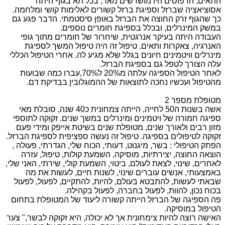
התאים, הדפוסים היו מושרשים מאד, בכל תא בגוף היתה
אסוציאציה שברזל וספיגת ברזל קשורים לאלימות קושי ומלחמה.
כך שהגוף זרק החוצה את הברזל באופן סיסטמתי. הדבר פגע גם
במשק המינרלים, ובכלל בספיגת חומרים נוספים.
העבודה היתה בעיקר אנרגטית, שיחרור של חומרים מתוך גופי
האנרגיה, צאקרות ותאים. טיפול זה היה טיפול המשך לספיגת
מינרלים וויטמינים חיונים בגלל שלא מגיע לה. אחרי הטיפול הכללי
עלה הצורך לטפל גם בספיגת הברזל.
לאחר הטיפול הספיגה עלתה מ20% ל70%,עברו כמה שבועות
מהטיפול ועכשיו נחכה לתוצאות של ההמוגלובין בבדיקת דם.
מטופלת מספר 2
אשה בשנות ה50 לחייה, הייתה צמחונית כ40 שנה, סובלת מאי
ספיגה חמורה של ויטמינים ומינרלים במשך שנים. זקוקה לתוספי
מזון רבים ולאורך שנים, מטופלת שנים בשיטת אייפק ומידי פעם
זקוקה לטיפולים בספיגה. טיפול זה נעשה ספציפית לספיגת הברזל.
הפתק הטיפולי : בשר, מיגנוט, דעותי, הכוח שלי, הגדרתי, פעולה ,
הוצאה החוצה, יצירתיות, מוסיקה, השמעת קולות, טיפול, עזרה
לאחרים, שינוי, לצאת לעולם, ביטוי, השמעת קולי, שירתי, האני שלי,
באמצעותי, אנשים עוברים שינוי, לשנות חיים, לעשות את מה
שבאתי לעשות, להתבטא בעולם, להיות, להתקיים, לפעול, לפעול
בכוח נכון, להוות, לפעול בחברה, לפעול בקהילה.
פה הספיגה של הברזל הייתה קשורה ליעוד של המטופלת בתחום
הטיפול במוסיקה.
האישה רוצה להיות צימחונית אך לא יכולה, היא זקוקה לבשר," צער