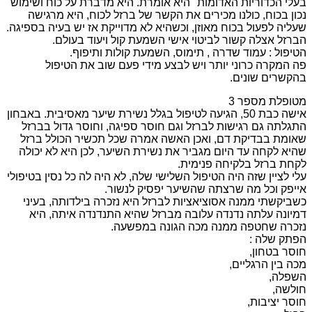
בעלי הכדוריות האדומות" היא אומרת. היא מדברת על כוח ושימוש
נכון בכוח, כולנו מכירים את הקשר של ברזל לכוח, היא מרגישה
שעליה לפעול בכוח מאוזן, וכשהיא לא מדוייקת אז יש בעיה בספיגה.
הברזל אצלה קשור לביטוי אישי השמעת קול ויעוד בעולם.
הטיפול : עמוד שדרה , תימוס, השמעת קולות ותיפוף.
פה המקרה כרוני יותר ויש לבצע מידי פעם שוב את הטיפול
בהקשרים שונים.
מטופלת מספר 3
אישה כבת 50, הגיעה לטיפול בגלל נשירת שיער מאסיבית. באבחון
התגלתה גם רגישות לברזל וגם חוסר ספיגה, וחוסר גדול בברזל
שאומת בבדיקת דם, ואכן האשה אמרה שכל תכשיר הכולל ברזל
שהיא לקחה עד היום מגביר את נשירת השיער, לכן היא לא יכולה
לקחת ברזל בלקיחה פנימית.
עלי לציין שזה היה הטיפול השלישי שלה, לא היה לה כל נסין בטיפולי
אייפק וכל מה שרצתה שהשיער יפסיק לנשור.
כשביקשתי ממנה אסוציאציות לברזל היא נזכרה בילדותה, בעיני
דמיונה עלתה נדנדה עלובה מברזל שהיא התנדנדה איתה, היא
נזכרה שחטפה ממנה מכה הגונה במפשעה.
הפתק שלה :
חוסר בטחון,
מכה בין הרגליים,
השפלה,
חולשה,
חוסר יציבות,