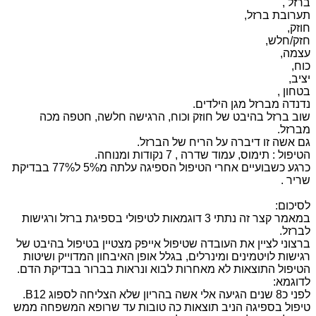
ברזל ,
תערובת ברזל,
חוזק,
חזק/חלש,
עצמה,
כוח,
יציב,
בטחון ,
נדנדה מברזל מגן הילדים.
שוב ברזל בהיבט של חוזק וכוח, הרגישה חלשה, חטפה מכה
מברזל.
גם אשה זו דיברה על הריח של הברזל.
הטיפול : תימוס, עמוד שדרה , 7 נקודות ומנוחה.
כרגע כשבועיים אחרי הטיפול הספיגה עלתה מ5% ל77% בבדיקת
שריר .
לסיכום:
במאמר קצר זה נתתי 3 דוגמאות לטיפולי בספיגת ברזל ורגישות
לברזל.
ברצוני לציין את העובדה שטיפול אייפק מצטיין בטיפול בהיבט של
רגישות לויטמינים ומינרלים, בגלל אופן האיבחון המדוייק ושיטות
הטיפול התוצאות לא מאחרות לבוא ונראות בברור בבדיקת הדם.
לדוגמא:
לפני כ8 שנים הגיעה אלי אשה בהריון שלא הצליחה לספוג B12.
טיפול בספיגה הניב תוצאות כה טובות עד שרופא המשפחה ממש