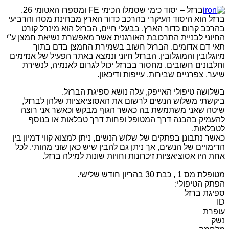
ברזל – יסוד כימי שסמלו הכימי FE ומספרו האטומי 26.
ברזל הוא היסוד העיקרי בהרכב כדור הארץ מבחינת מסה והרביעי
בהרכב קרום כדור הארץ. בבעלי חיים, הברזל הוא מינרל קורט
החיוני לבניית התרכובת האורגנית אשר מאפשרת נשיאת חמצן ע"י
תאי דם אדומים. הברזל חשוב בשמירת החמצן בדם בתוך
מיוגלובין והמוגלובין. הברזל חיוני ונמצא באתר הפעיל של אנזימים
וחלבונים חשובים. מחסור בברזל יכול לגרום לאנמיה, לנשירת
שיער, צפרניים שבירות, עייפות ודיכאון.
בשלושה טיפולי האייפק, עלה נושא ספיגת הברזל.
ביקשתי משלוש הנשים לרשום את האסוציאציות שלהן לברזל,
שיטה שאני משתמשת בה כאשר הגוף מבקש וכאשר אני רוצה
להעמיק בהבנה דרך המטופל ופחות דרך טבלאות או בנוסף
לטבלאות.
כאשר נתבונן בפתקים של שלוש הנשים, ניתן למצוא קווי דמיון בין
הדימויים של הנשים, אך ניתן גם להבין שיש כאן שוני מהותי. לכל
אחת היו אסוציאציות זיכרונות וחויות שונות למילה ברזל.
מטופלת מס 1 , כבת 30 בהריון חודש שלישי.
הפתק הטיפולי:
ספיגת ברזל
ID
עופרת
נשק