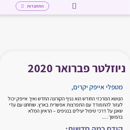
יצירת קשר
לאתר מכללת אייפק שאנן
עמוד הבית
שיטת אייפק
מטפלים חברי העמותה
מידע למטפלים
התחברות
ניוזלטר פברואר 2020
מטפלי אייפק יקרים,
הנושא המרכזי החודש הוא נגיף הקורונה החדש ואיך אייפק יכול
לעזור להתמודד עם התפרצות אפשרית בארץ. שוחחנו עם עדי
שאנן על דרכי טיפול יעילים בנגיפים – הראיון המלא
בהמשך….
קודם כמה חדשות: