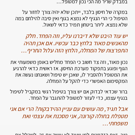
במבדק שריר מה הכי נכון למטופל…
במקרה של חיסון בלבד, ייתכן שלא יהיה צורך לחזור על
הטיפול כי הרי הנגיף לא נמצא בגוף ואין סיבה להילחם במה
שלא נמצא. ליתר ביטחון תמיד כדאי לשאול.
יש עוד היבט שלא דיברנו עליו, וזה הפחד. חלק
מהאנשים מאוד בלחץ כבר עכשיו. אם אכן תהיה
התפרצות של המחלה, הלחץ הזה עלול החריף…
נכון מאוד, וזה צד חשוב כי הפחד מחליש באופן משמעותי את
הגוף ופוגע בתפקוד מערכת החיסון. אז ראשית כדאי להרגיע
את המטופל ולהסביר לו, שאכן יש טיפול ושאנחנו נעשה את
המקסימום האפשרי כדי להקל על המחלה.
ברור שכדאי לבדוק אם יש צורך בטיפול רגשי במקביל לטיפול
בנגיף עצמו, כדי לעזור למטופל להתגבר על הפחד.
אבל תגיד, מה עושים עם עניין ההידבקות? הרי אם אני
מטפלת בחולה קורונה, אני מסכנת את עצמי ואת
משפחתי…
טוב, זאת הזדמנות למי שעוד לא עושה את זה, לשכלל את