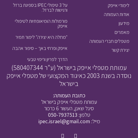
על 3 טיפולי IPEC בספיגת ברזל
לימודי אייפק
ורגישות לברזל.
אודות העמותה
פורמולות הומיאופתיות לטיפולי
מידעון
אייפק
מאמרים
"מחלה היא יצירה" לימור תמיר
מטפלים חברי העמותה
אייפק ופרחי באך – סיפור אהבה
יצירת קשר
הדרך לפריון וריפוי טבעי
עמותת מטפלי אייפק בישראל (ע"ר 580407344)
נוסדה בשנת 2003 כאיגוד המקצועי של מטפלי אייפק
בישראל
כתובת העמותה:
עמותת מטפלי אייפק בישראל
סיגל שאנן, העשור 6 כרכור
טלפון:
050-7937513
מייל:
ipec.israel@gmail.com