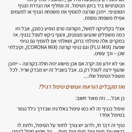
הכוס\טישו ביד בזמן הטיפול. זה מחליף את הגדרת הנגיף
הספציפי. ייתכן שנרצה להוסיף את משפחת הנגיף או לפעמים
אפילו משפחה נוספת.
אצלי בקליניקה למשל, הקורונה טרם הופיע כמובן, אבל היו
כמה מטופלים שהגיעו מצוננים, והגוף ביקש לטפל בנגיף. אז
במקרים אלה טיפלתי ברוק, ושאלתי אם להוסיף גם נגיפי
שפעת (FLU MIX) וגם נגיפי קורונה (CORONA MIX), וקיבלתי
שכן – וכך עשינו.
אני לא יודע מה יקרה אם אכן מישהו יהיה חולה בקורונה – ייתכן
שהגוף ירצה לטפל רק בו. אבל בשביל זה יש מבדק שריר. לכל
מטופל הטיפול שלו…
ואז מקבלים הוראות ועושים טיפול רגיל?
כן אבל… וזה מאוד חשוב:
טיפול בנגיף זה לא כמו טיפול באלרגיה שבדרך כלל נגמר
בטיפול אחד!
נגיף זה דבר חי, ולרוב יש צורך לחזור על הטיפול, ולתת לו
בראש עוד פעם ועוד פעם ועוד פעם… עד שהוא חוסל לגמרי.