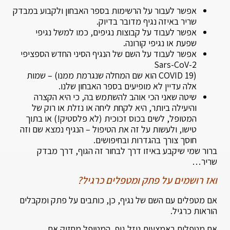
אפשר לעבור על הרשימות בספר האבחון ולקבוע במבדק
שריר באיזה נגיף מדובר בדיוק.
אפשר לעבוד על קבוצות נגיפים, כמו למשל נגיפי
שפעת או נגיפי קורונה.
אפשר לעבוד על השם של הנגיף הסיני החדש הספציפי
Sars-CoV-2
(19 COVID הוא שם המחלה שנגרמת ממנו) – שמות
אלה עדיין לא מופיעים בספר האבחון שלנו.
שיטה שאני הכי אוהב להשתמש בה, כי היא הקצרה
והיעילה ביותר, היא לקחת ליחה או נזלת או רוק של
המטופל, לשים בכוס זכוכית (לא פלסטיק!) או בתוך
טישו, ולעשות על זה את הטיפול – הנגיף נמצא שם וזה
חוסך צורך בהגדרות ובחיפושים.
ברור שמי שיקבע באיזו דרך לבחור זה הגוף, דרך מבדק
שריר…
ואז רושמים על פתק ומטפלים כרגיל?
אם מטפלים עם השם של נגיף, כן, כותבים על פתק ומקבלים
הוראות כרגיל.
אם מטפלים באמצעות נוזל גוף, המטופל מחזיק את