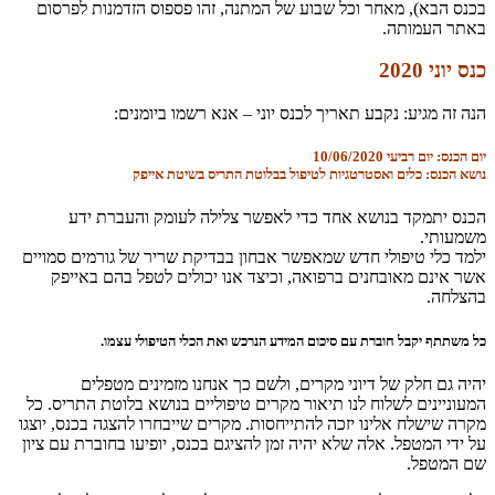
בכנס הבא), מאחר וכל שבוע של המתנה, זהו פספוס הזדמנות לפרסום
באתר העמותה.
כנס יוני 2020
הנה זה מגיע: נקבע תאריך לכנס יוני – אנא רשמו ביומנים:
יום הכנס:
יום רביעי 10/06/2020
נושא הכנס:
כלים ואסטרטגיות לטיפול בבלוטת התריס בשיטת אייפק
הכנס יתמקד בנושא אחד כדי לאפשר צלילה לעומק והעברת ידע
משמעותי.
ילמד כלי טיפולי חדש שמאפשר אבחון בבדיקת שריר של גורמים סמויים
אשר אינם מאובחנים ברפואה, וכיצד אנו יכולים לטפל בהם באייפק
בהצלחה.
כל משתתף יקבל חוברת עם סיכום המידע הנרכש ואת הכלי הטיפולי עצמו.
יהיה גם חלק של דיוני מקרים, ולשם כך אנחנו מזמינים מטפלים
המעוניינים לשלוח לנו תיאור מקרים טיפוליים בנושא בלוטת התריס. כל
מקרה שישלח אלינו יזכה להתייחסות. מקרים שייבחרו להצגה בכנס, יוצגו
על ידי המטפל. אלה שלא יהיה זמן להציגם בכנס, יופיעו בחוברת עם ציון
שם המטפל.