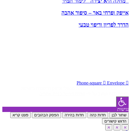
"מחלה היא יצירה" לימור תמיר
אייפק ופרחי באך – סיפור אהבה
הדרך לפריון וריפוי טבעי
עמותת מטפלי אייפק בישראל (ע"ר 580407344) נוסדה בשנת 2003
כאיגוד המקצועי של מטפלי אייפק בישראל
כתובת העמותה:
עמותת מטפלי אייפק בישראל
סיגל שאנן, העשור 6 כרכור
טלפון:
050-7937513
מייל:
ipec.israel@gmail.com
Phone-square
Envelope
© כל הזכויות שמורות לעמותת מטפלי אייפק הרשמית בישראל
האתר נבנה ועוצב על ידי
הדרה דיגיטל בניית אתרים
נגישות
שחור לבן
חדות כהה
חדות בהירה
הפסק הבהובים
פונט קריא
הדגש קישורים
א
א
א