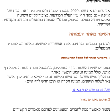
מטפלי אייפק יקרים,
אנו פותחים את שנת 2020 במטרה לבנות ולהרחיב ביחד את הכוח של
אייפק – גם כלפי חוץ ע"י העלת המודעות בציבור לקיום השיטה
ואפשרויותיה בעולם הטיפול, וגם ע"י העצמת המטפלים מבחינה מקצועית
ושיווקית.
חשיפה באתר העמותה
לשם כך העמותה מרחיבה את האפשרויות לחשיפה באינטרנט לחבריה
המטפלים:
1. דף אישי באתר לכל מטפל חבר עמותה
בנוסף לרשימת השמות בדף המטפלים, כל מטפל חבר העמותה מקבל דף
אישי, כולל תמונה וטקסט חופשי, באתר.
התהליך ממש פשוט! השתמשו בקישור זה כדי למלא פרטים לדף אישי
(או לשלוח תיקונים, תמונה חסרה או תוכן חדש לדף קיים).
שליחת פרטים לדף באתר
2. פרסום מאמרים באתר
נשמח לאפשר במה לחברים המעוניינים לפרסם מאמרים הקשורים