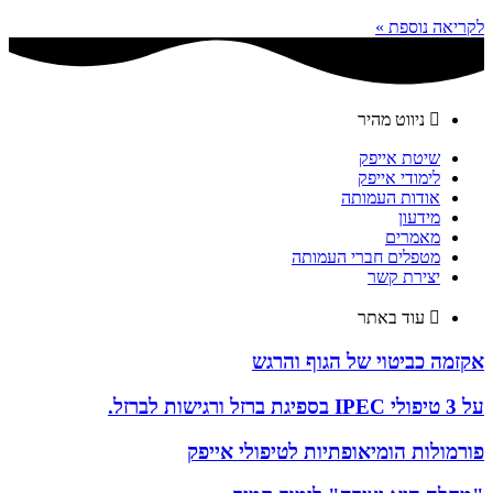
לקריאה נוספת »
ניווט מהיר
שיטת אייפק
לימודי אייפק
אודות העמותה
מידעון
מאמרים
מטפלים חברי העמותה
יצירת קשר
עוד באתר
אקזמה כביטוי של הגוף והרגש
על 3 טיפולי IPEC בספיגת ברזל ורגישות לברזל.
פורמולות הומיאופתיות לטיפולי אייפק