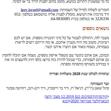
כל מי שמעוניין לתרום בנושא, מוזמן בחום לפנות לורד בר או לסיגל.
חומרים לשלוח למייל של העמותה:
ipec.israel@gmail.com
ורד מרכזת את הנושא. מומלץ לפנות אליה בווטסאפ בטלפון 052-
3226336 או בטלפון בבית 04-9830085.
נושאים נוספים
מעבר לזה, התחלנו לעבוד על כל מיני תוכניות נוספות. אם יש לכם
רעיונות, משוב מה היה מעניין אתכם, או מה הייתם רוצים לראות
בעמותה, נשמח מאוד אם תיצרו איתנו קשר.
וכמובן, אם אתם בקשר עם מטפלי אייפק נוספים, נשמח אם תוכלו להזמין
גם אותם לעמותה, כדי שנוכל להיות כוח מייצג כלפי חוץ ולהעצים זה את
זו במרחב משותף מתפתח ומפתח.
שתהיה לכולנו שנת 2020 מוצלחת ופוריה
ועד העמותה
סיגל שאנן (יו"ר), דניאל רז, ורד בר וייסברג, ורד רונן-רגב, רוזויטה פבזנר
קודם
הקודם
סיכום כנס 12.2019 מצבי קיצון
הבא
ניוזלטר פברואר 2020
הבא