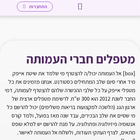
יצירת קשר
לאתר מכללת אייפק שאנן
עמוד הבית
שיטת אייפק
מטפלים חברי העמותה
מידע למטפלים
התחברות
מטפלים חברי העמותה
[box] אל העמותה יכול/ה להצטרף מי שלמד את שיטת אייפק
מיד אחרי סיום שלב המתחילים כסטודנט. אנחנו מזמינים את כל
מטפלי אייפק על כל שלבי ההכשרה שלהם להצטרף לעמותה, דמי
החבר לשנת 2012 הוא 300 ש"ח. לרשימת מטפלים ארצית של
ארגון הגג (הלשכה למקצועות בריאות משלימים) יכול להרשם כל
מי שסיים את שלב הבכירים, עבד שנה מאז בפועל, ולמד קורס
אנטומיה פיזיולוגיה ופתולוגיה. על מנת להרשם יש למלא טופס
מתאים, לצרף העתקי תעודות, ולשלוח אל העמותה לאישור.