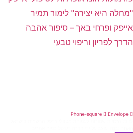
"מחלה היא יצירה" לימור תמיר
אייפק ופרחי באך – סיפור אהבה
הדרך לפריון וריפוי טבעי
עמותת מטפלי אייפק בישראל (ע"ר 580407344) נוסדה בשנת
2003 כאיגוד המקצועי של מטפלי אייפק בישראל
כתובת העמותה:
עמותת מטפלי אייפק בישראל
סיגל שאנן, העשור 6 כרכור
טלפון:
050-7937513
מייל:
ipec.israel@gmail.com
Phone-square
Envelope
© כל הזכויות שמורות לעמותת מטפלי אייפק הרשמית בישראל
האתר נבנה ועוצב על ידי
הדרה דיגיטל בניית אתרים