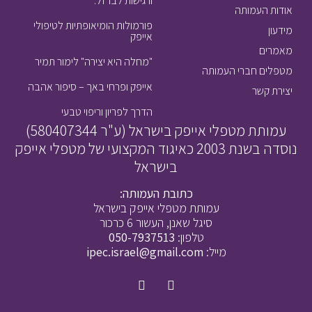
ורגישות לברזל.
אודות העמותה
פורמולות הומיאופתיות לטיפולי
מידעון
אייפק
מאמרים
"מחלה היא יצירה" לימור תמיר
מטפלים חברי העמותה
אייפק ופרחי באך – סיפור אהבה
יצירת קשר
הדרך לפריון וריפוי טבעי
עמותת מטפלי אייפק בישראל (ע"ר 580407344)
נוסדה בשנת 2003 כאיגוד המקצועי של מטפלי אייפק
בישראל
כתובת העמותה:
עמותת מטפלי אייפק בישראל
סיגל שאנן, העשור 6 כרכור
טלפון:
050-7937513
מייל:
ipec.israel@gmail.com