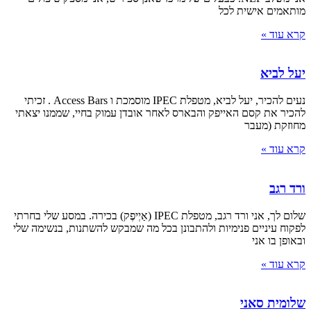
מותאמים אישית לכל
קרא עוד »
יעל לביא
נעים להכיר, יעל לביא, מטפלת IPEC מוסמכת ו Access Bars . זכיתי
להכיר את קסם האייפק והבארס לאחר אובדן עמוק בחיי, שממנו יצאתי
מחוזקת (מעבר
קרא עוד »
ורד רגב
שלום לך, אני ורד רגב, מטפלת IPEC (אַיְיפֶק) בכירה. במסע שלי בחרתי
לפקוח עיניים פנימיות ולהתבונן בכל מה שמבקש להשתנות, בנשימה שלי
ובאופן בו אני
קרא עוד »
שלומית סאני