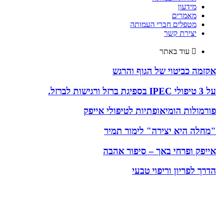
מידעון
מאמרים
מטפלים חברי העמותה
יצירת קשר
עוד באתר
אקזמה כביטוי של הגוף והרגש
על 3 טיפולי IPEC בספיגת ברזל ורגישות לברזל.
פורמולות הומיאופתיות לטיפולי אייפק
"מחלה היא יצירה" לימור תמיר
אייפק ופרחי באך – סיפור אהבה
הדרך לפריון וריפוי טבעי
עמותת מטפלי אייפק בישראל (ע"ר 580407344) נוסדה בשנת 2003
כאיגוד המקצועי של מטפלי אייפק בישראל
כתובת העמותה: