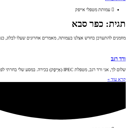
עמותת מטפלי אייפק
תגית: כפר סבא
מוזמנים להתעדכן בחדש אצלנו בעמותה, מאמרים אחרונים שעלו לבלוג, כנסי
ורד רגב
שלום לך, אני ורד רגב, מטפלת IPEC (אַיְיפֶק) בכירה. במסע שלי בחרתי לפקוח עיניים פנימיות ולהתבונן בכל מה שמבקש להשתנות, בנשימה שלי ובאופן בו אני
קרא עוד »