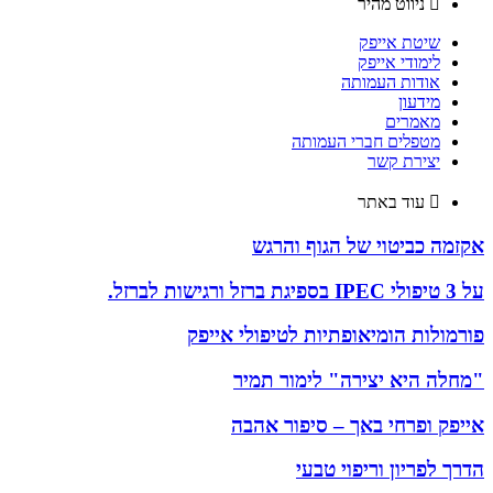
ניווט מהיר
שיטת אייפק
לימודי אייפק
אודות העמותה
מידעון
מאמרים
מטפלים חברי העמותה
יצירת קשר
עוד באתר
אקזמה כביטוי של הגוף והרגש
על 3 טיפולי IPEC בספיגת ברזל ורגישות לברזל.
פורמולות הומיאופתיות לטיפולי אייפק
"מחלה היא יצירה" לימור תמיר
אייפק ופרחי באך – סיפור אהבה
הדרך לפריון וריפוי טבעי