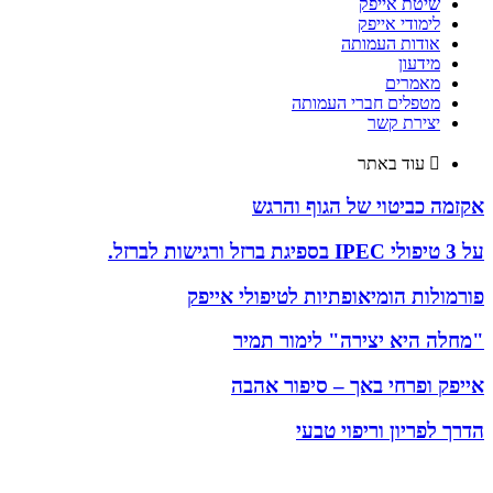
שיטת אייפק
לימודי אייפק
אודות העמותה
מידעון
מאמרים
מטפלים חברי העמותה
יצירת קשר
עוד באתר
אקזמה כביטוי של הגוף והרגש
על 3 טיפולי IPEC בספיגת ברזל ורגישות לברזל.
פורמולות הומיאופתיות לטיפולי אייפק
"מחלה היא יצירה" לימור תמיר
אייפק ופרחי באך – סיפור אהבה
הדרך לפריון וריפוי טבעי
עמותת מטפלי אייפק בישראל (ע"ר 580407344) נוסדה בשנת 2003