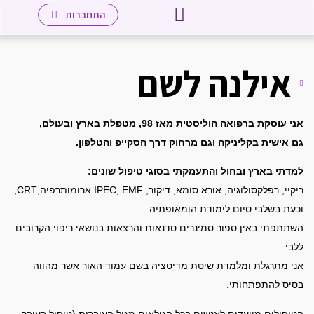
יצירת קשר
לאתר מכללת אייפק שאנן
עמוד הבית
שיטת אייפק
מטפלים חברי העמותה
מידע למטפלים
התחברות
אילנה לשם
אני עוסקת ברפואה הוליסטית מאז 98, מטפלת בארץ ובעולם,
גם אישית בקליניקה וגם מרחוק דרך הסקייפ והטלפון.
למדתי בארץ ובחול והתעמקתי בסוגי טיפול שונים:
ריקיי, רפלקסולוגיה, אורא סומא, דיקור, IPEC, EMF ארומותרפיה,CRT,
וכעת בשלבי סיום לימודת הומאופתיה.
השתתפתי באין ספור סמינרים סדנאות והרצאות בנושאי ריפוי הקרובים
ללבי.
אני מתרגלת ומלמדת שיטת מדיטציה בשם עמוד האור אשר מהווה
בסיס להתפתחותי.
הטיפולים מיועדים לאנשים בכל הגילאים מגיל העוברות (טיפול בעובר