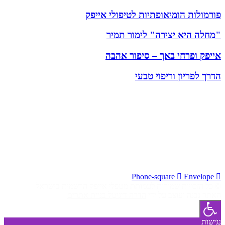
פורמולות הומיאופתיות לטיפולי אייפק
"מחלה היא יצירה" לימור תמיר
אייפק ופרחי באך – סיפור אהבה
הדרך לפריון וריפוי טבעי
עמותת מטפלי אייפק בישראל (ע"ר 580407344) נוסדה בשנת 2003
כאיגוד המקצועי של מטפלי אייפק בישראל
כתובת העמותה:
עמותת מטפלי אייפק בישראל
סיגל שאנן, העשור 6 כרכור
טלפון:
050-7937513
מייל:
ipec.israel@gmail.com
Phone-square
Envelope
© כל הזכויות שמורות לעמותת מטפלי אייפק הרשמית בישראל
האתר נבנה ועוצב על ידי
הדרה דיגיטל בניית אתרים
נגישות