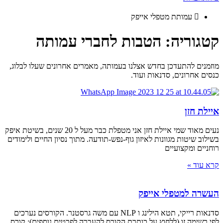
עמותת מטפלי אייפק
קטגוריה: הטבות לחברי עמותה
מוזמנים להתעדכן בחדש אצלנו בעמותה, מאמרים אחרונים שעלו לבלוג,
כנסים אחרונים, סדנאות ועוד.
איילת חזן
נעים מאוד שמי איילת חזן אני מטפלת כבר מעל ל 20 שנים, בשיטת איפק
בשילוב שיטות מגוונות לאיזון גוף-נפש-תודעה. מתוך נסיון החיים ולימודים
רוחניים ומקצועיים
קרא עוד »
העשרה למטפלי אייפק
סדנאות רייקי, תטא הילינג ו NLP עם משה גרסטנר. הקורסים נערכים
לפי רשימה זו (ללחוץ על כותרת הקורס להעברה לפרטים נוספים): קורס