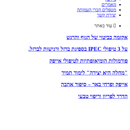
מאמרים
מטפלים חברי העמותה
יצירת קשר
עוד באתר
אקזמה כביטוי של הגוף והרגש
על 3 טיפולי IPEC בספיגת ברזל ורגישות לברזל.
פורמולות הומיאופתיות לטיפולי אייפק
"מחלה היא יצירה" לימור תמיר
אייפק ופרחי באך – סיפור אהבה
הדרך לפריון וריפוי טבעי
עמותת מטפלי אייפק בישראל (ע"ר 580407344) נוסדה בשנת 2003
כאיגוד המקצועי של מטפלי אייפק בישראל
כתובת העמותה:
עמותת מטפלי אייפק בישראל