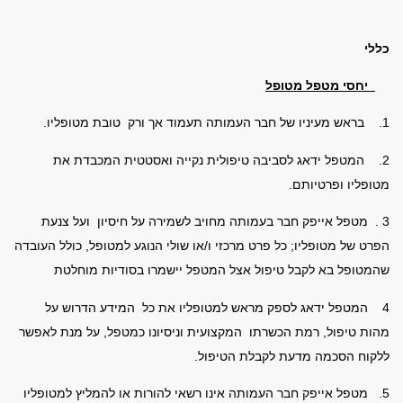
כללי
יחסי מטפל מטופל
1. בראש מעיניו של חבר העמותה תעמוד אך ורק טובת מטופליו.
2. המטפל ידאג לסביבה טיפולית נקייה ואסטטית המכבדת את
מטופליו
ופרטיותם.
3 . מטפל אייפק חבר בעמותה מחויב לשמירה על חיסיון ועל צנעת
הפרט של
מטופליו; כל פרט מרכזי ו/או שולי הנוגע למטופל, כולל העובדה
שהמטופל
בא לקבל טיפול אצל המטפל יישמרו בסודיות מוחלטת
4 המטפל ידאג לספק מראש למטופליו את כל המידע הדרוש על
מהות טיפול,
רמת הכשרתו המקצועית וניסיונו כמטפל, על מנת לאפשר
ללקוח
הסכמה מדעת לקבלת הטיפול.
5. מטפל אייפק חבר העמותה אינו רשאי להורות או להמליץ למטופליו